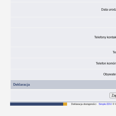
Data urod
Telefony konta
Te
Telefon komó
Obywatel
Deklaracja
Deklaracja dostępności
Simple.EDU
© W